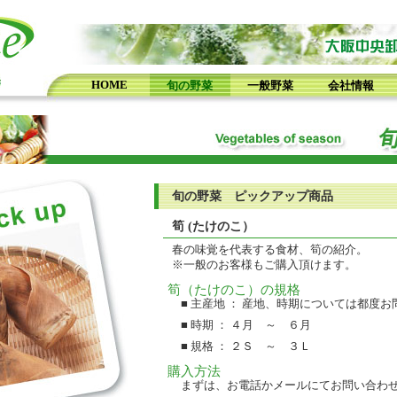
HOME
旬の野菜
一般野菜
会社情報
旬の野菜 ピックアップ商品
筍 (たけのこ）
春の味覚を代表する食材、筍の紹介。
※一般のお客様もご購入頂けます。
筍（たけのこ）の規格
■ 主産地 ： 産地、時期については都度
■ 時期 ： ４月 ～ ６月
■ 規格 ： ２Ｓ ～ ３Ｌ
購入方法
まずは、お電話かメールにてお問い合わ