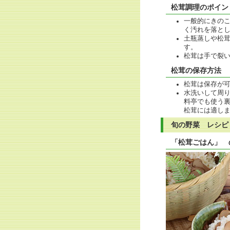
松茸調理のポイン
一般的にきの
く汚れを落と
土瓶蒸しや松
す。
松茸は手で裂
松茸の保存方法
松茸は保存が
水洗いして周
料亭でも使う
松茸には適し
旬の野菜 レシピ
「松茸ごはん」 