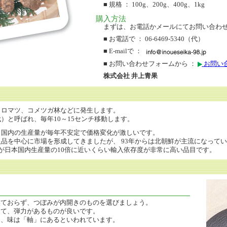
■ 規格 ： 100g、200g、400g、1kg
購入方法
まずは、お電話かメールにてお問い合わ
■ お電話で ： 06-6469-5340（代）
■ E-mailで ：
■ お問い合わせフォームから ：
お問い
株式会社 井上青果
クロマツ、コメツガ林などに発生します。
）と呼ばれ、毎年10～15センチ移動します。
、国内の生産量が毎年不安定で価格変化が激しいです。
品を中心に市場を形成してきましたが、 93年からは北朝鮮が主流になって
が日本国内生産量の10倍に近いくらい輸入依存度が非常に高い品目です。
いておらず、つぼみが内開きのものを選びましょう。
って、弾力があるものが良いです。
に、味は「軸」にあるといわれています。