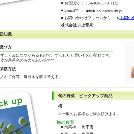
■ お電話で ： 06-6469-5340（代）
■ E-mailで ：
■ お問い合わせフォームから ：
お問い
株式会社 井上青果
豆知識
選び方
みずしく皮につやがあるもので、ずっしりと重いものが新鮮です。
、皮が薄茶色のものが若い筍です。
保存方法
を入れて保存、毎日水を取り替える。
旬の野菜 ピックアップ商品
梅
※一般のお客様もご購入頂けます。
梅の種類
■ 南高梅 ： 梅干用