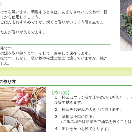
ト
こは水を嫌います。調理するときは、あまりきれいに洗わず、軽
してから使用しましょう。
茸ごはんもおすすめですが、焼くと香りがいっそう引き立ちま
いた方が香りが良くでます。
可能です。
りの泥を取り除きます。そして、冷凍して保存します。
裏技です。しかし、吸い物や松茸ご飯には適していますが、焼き
ません。
の作り方
【作り方】
１．松茸はブラシ等で土等の汚れを落とし、
ル等で拭きます。
２．松茸をお好みの大きさに切ります。
３．油揚は小口に切る。
（ご飯の場合は熱湯等で油気を抜くことは
４．出汁をかつお節でとります。