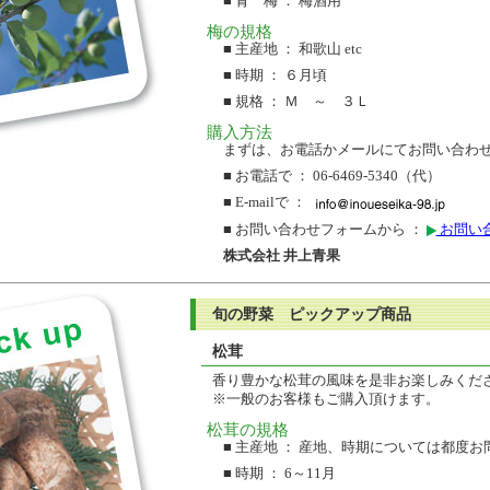
■ 青 梅 ： 梅酒用
梅の規格
■ 主産地 ： 和歌山 etc
■ 時期 ： ６月頃
■ 規格 ： Ｍ ～ ３Ｌ
購入方法
まずは、お電話かメールにてお問い合わ
■ お電話で ： 06-6469-5340（代）
■ E-mailで ：
■ お問い合わせフォームから ：
お問い
株式会社 井上青果
旬の野菜 ピックアップ商品
松茸
香り豊かな松茸の風味を是非お楽しみくだ
※一般のお客様もご購入頂けます。
松茸の規格
■ 主産地 ： 産地、時期については都度
■ 時期 ： 6～11月