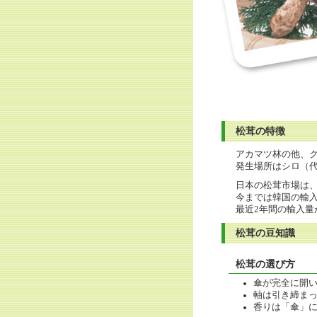
松茸の特徴
アカマツ林の他、
発生場所はシロ（代
日本の松茸市場は
今までは韓国の輸入
最近2年間の輸入量
松茸の豆知識
松茸の選び方
傘が完全に開
軸は引き締ま
香りは「傘」