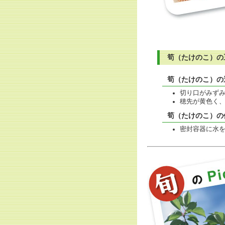
筍（たけのこ）の
筍（たけのこ）の
切り口がみず
穂先が黄色く
筍（たけのこ）の
密封容器に水